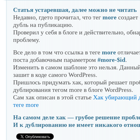
Статья устаревшая, далее можно не читать
блога
професс
Недавно, гдето прочитал, что тег
more
создает
дубль на публикацию.
Проверил у себя в блоге и действительно, обн
проблему.
Все дело в том что ссылка в теге
more
отличает
поста добавочным параметром
#more-$id
.
Изменить в самом шаблоне это нельзя. Данны
зашит в коде самого WordPress.
Пришлось придумать хак, который решает про
дублирования тегом more в блоге WordPress.
Сам хак описан в этой статье
Хак убирающий д
теге more
на Word
На самом деле хак — грубое решение пробл
И к дублированию не имеет никакого отно