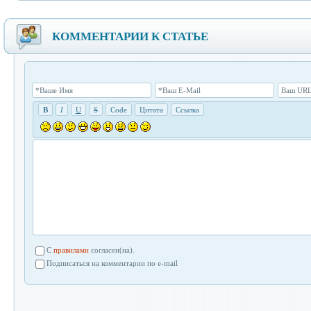
КОММЕНТАРИИ К СТАТЬЕ
на
*Ваше Имя
*Ваш E-Mail
Ваш URL
мой
B
I
U
S
Code
Цитата
Ссылка
Twitter
C
правилами
согласен(на).
Подписаться на комментарии по e-mail