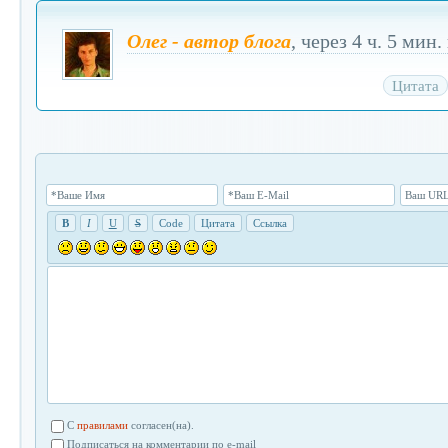
Олег - автор блога
, через 4 ч. 5 мин
Цитата
*Ваше Имя
*Ваш E-Mail
Ваш URL
B
I
U
S
Code
Цитата
Ссылка
C
правилами
согласен(на).
Подписаться на комментарии по e-mail