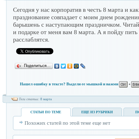
Сегодня у нас корпоратив в честь 8 марта и как
блога
професс
празднование совпадает с моим днем рождения
барышень с наступающим праздничком. Читай
и подарке от меня вам 8 марта. А я пойду пить
расслаблятся.
Поделиться…
Нашел ошибку в тексте? Выдели ее мышкой и нажми
Теги статьи:
8 марта
на Word
СТАТЬИ ПО ТЕМЕ
ЕЩЕ ИЗ РУБРИКИ
П
Похожих статей по этой теме еще нет