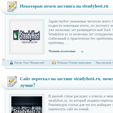
Некоторые итоги хостинга на steadyhost.ru
блога
професс
Здравствуйте уважаемые читатели моего б
подвести некоторые итоги, по хостингу st
уже несколько лет размещается мой блог. 
Steadyhost.ru за несколько лет сотрудниче
стабильный и практически без проблемн
проблемы, …
Читать полностью
Автор: Олег Медынский
Рубрика:
Статьи спонсоров
Просмотров: 
Сайт переехал на хостинг steadyhost.ru, поч
лучше?
на Word
В данной статье расскажу о плюсах и мин
steadyhost.ru, на который недавно перееха
Рекомендую статью для тех кто выбирает 
переносить сайт на новый.