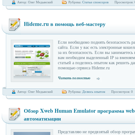
Автор: Олег Медынский
Рубрика:
Статьи спонсоров
Просмотров: 
Hideme.ru в помощь веб-мастеру
Если необходимо поднять безопасность р
сайта. Если у вас есть электронные коше
за их безопасность. Если вы занимаетесь
вам необходим выделенный IP за вменяем
статьей а поделюсь опытом как решить д
помощью сервиса Hideme.ru
Читать полностью
Автор: Олег Медынский
Рубрика:
Делюсь опытом
Просмотров: 0
Обзор Xweb Human Emulator программа web
автоматизации
Представляю не предвзятый обзор прогр