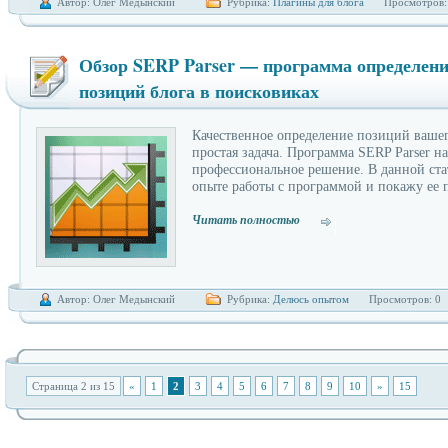
Автор: Олег Медынский
Рубрика:
Плагины для блога
Просмотров:
Обзор SERP Parser — программа определен
позиций блога в поисковиках
Качественное определение позиций вашег
простая задача. Программа SERP Parser н
профессиональное решение. В данной ста
опыте работы с программой и покажу ее
Читать полностью
Автор: Олег Медынский
Рубрика:
Делюсь опытом
Просмотров: 0
Страница 2 из 15
«
1
2
3
4
5
6
7
8
9
10
»
15