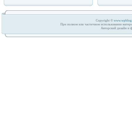
Copyright ©
www.wpblog
При полном или частичном использовании матери
Авторский дизайн и 