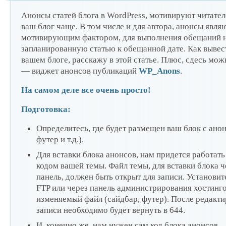
Анонсы статей блога в WordPress, мотивируют читател
блога
професс
ваш блог чаще. В том числе и для автора, анонсы явля
мотивирующим фактором, для выполнения обещаний 
запланированную статью к обещанной дате. Как вывест
вашем блоге, расскажу в этой статье. Плюс, сдесь мож
— виджет анонсов публикаций
WP_Anons
.
На самом деле все очень просто!
Подготовка:
Определитесь, где будет размещен ваш блок с ано
футер и т.д.).
Для вставки блока анонсов, нам придется работат
кодом вашей темы. Файл темы, для вставки блока ч
на Word
панель, должен быть открыт для записи. Установит
FTP или через панель администрирования хостинг
изменяемый файл (сайдбар, футер). После редакти
записи необходимо будет вернуть в 644.
И, конечно же, нам нужен сам код блока анонсов.